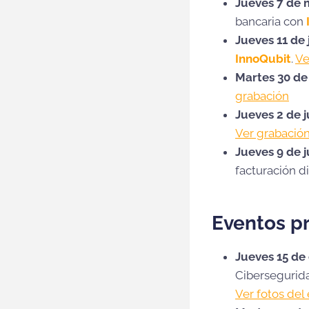
Jueves 7 de
bancaria con
Jueves 11 de 
InnoQubit
.
Ve
Martes 30 de 
grabación
Jueves 2 de j
Ver grabació
Jueves 9 de j
facturación d
Eventos p
Jueves 15 de
Cibersegurida
Ver fotos
del