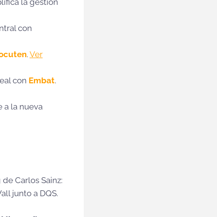
ifica la gestión
ntral con
ocuten
.
Ver
real con
Embat
.
e a la nueva
6
g de Carlos Sainz:
ll junto a DQS.