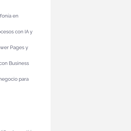
efonía en
cesos con IA y
Power Pages y
 con Business
 negocio para