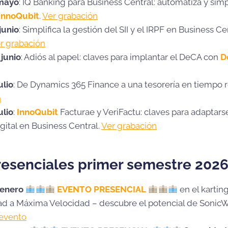
 mayo
: IQ Banking para Business Central: automatiza y simpl
InnoQubit
.
Ver grabación
junio
: Simplifica la gestión del SII y el IRPF en Business Ce
r grabación
junio
: Adiós al papel: claves para implantar el DeCA con
D
ulio
: De Dynamics 365 Finance a una tesorería en tiempo 
n
ulio
:
InnoQubit
Facturae y VeriFactu: claves para adaptars
igital en Business Central.
Ver grabación
resenciales primer semestre 202
 enero
EVENTO PRESENCIAL
en el kartin
d a Máxima Velocidad – descubre el potencial de SonicWa
evento