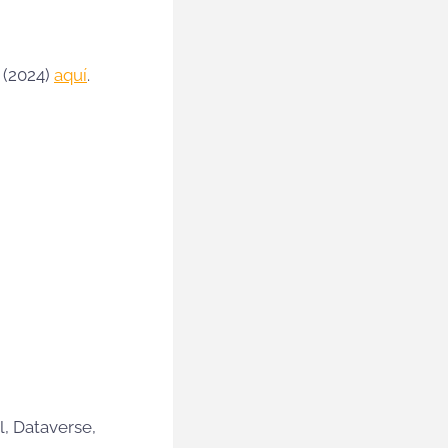
r (2024)
aquí
.
l, Dataverse,