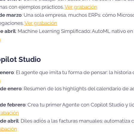
nas con ejemplos prácticos.
Ver grabación
 de marzo
: Una sola empresa, muchos ERPs: cómo Microso
egaciones.
Ver grabación
e abril
: Machine Learning Simplificado: AutoML nativo en 
n
pilot Studio
 enero
: El agente que imita tu forma de pensar: la historia
n
 de enero
: Resumen de los highlights del calendario de a
 de febrero
: Crea tu primer Agente con Copilot Studio y li
rabación
de abril
: Diles adiós a las facturas manuales: automatíza 
abación