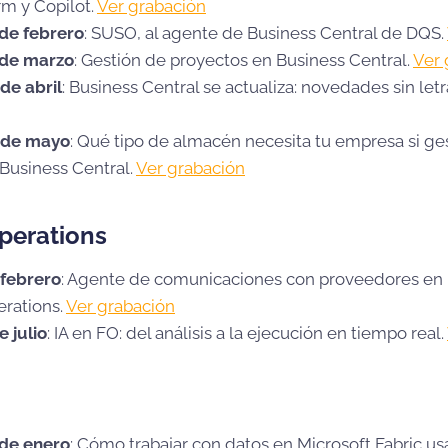
m y Copilot.
Ver grabación
 de febrero
: SUSO, al agente de Business Central de DQS.
 de marzo
: Gestión de proyectos en Business Central.
Ver 
de abril
: Business Central se actualiza: novedades sin le
 de mayo
: Qué tipo de almacén necesita tu empresa si ges
 Business Central.
Ver grabación
perations
 febrero
: Agente de comunicaciones con proveedores en
erations.
Ver grabación
e julio
: IA en FO: del análisis a la ejecución en tiempo real.
 de enero
: Cómo trabajar con datos en Microsoft Fabric us