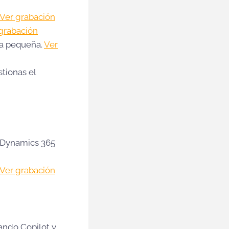
Ver grabación
grabación
tra pequeña.
Ver
tionas el
 Dynamics 365
Ver grabación
ando Copilot y