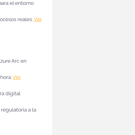
para el entorno
rocesos reales.
Ver
Azure Arc en
 hora.
Ver
a digital
 regulatoria a la