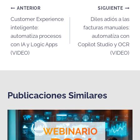
Navegación
ANTERIOR
SIGUIENTE
Customer Experience
Diles adiós a las
de
inteligente:
facturas manuales:
entradas
automatiza procesos
automatíza con
con IA y Logic Apps
Copilot Studio y OCR
(VIDEO)
(VIDEO)
Publicaciones Similares