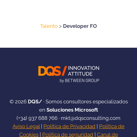
Talento
>
Developer FO
© 2026
DQS/
· Somos consultores especializados
en
Soluciones Microsoft
(+34)
937 688 766
·
mkt@dqsconsulting.com
Aviso Legal
|
Política de Privacidad
|
Política de
Cookies
|
Política de seguridad
|
Canal de