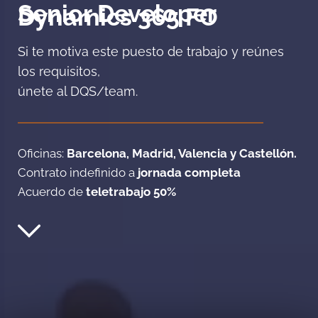
Senior Developer
Dynamics 365 FO
Si te motiva este puesto de trabajo y reúnes
los requisitos,
únete al DQS/team.
Oficinas:
Barcelona, Madrid, Valencia y Castellón.
Contrato indefinido a
jornada completa
Acuerdo de
teletrabajo 50%