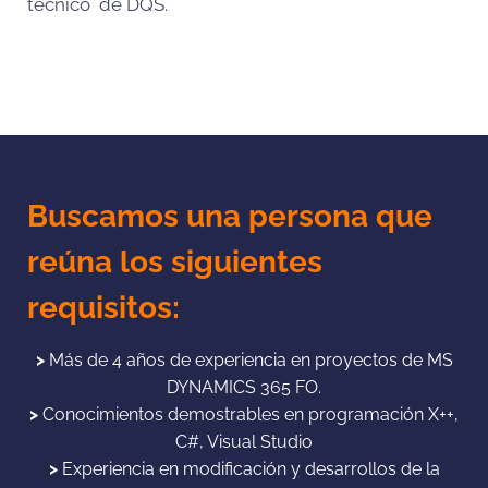
técnico de DQS.
Buscamos una persona que
reúna los siguientes
requisitos:
>
Más de 4 años de experiencia en proyectos de MS
DYNAMICS 365 FO.
>
Conocimientos demostrables en programación X++,
C#, Visual Studio
>
Experiencia en modificación y desarrollos de la