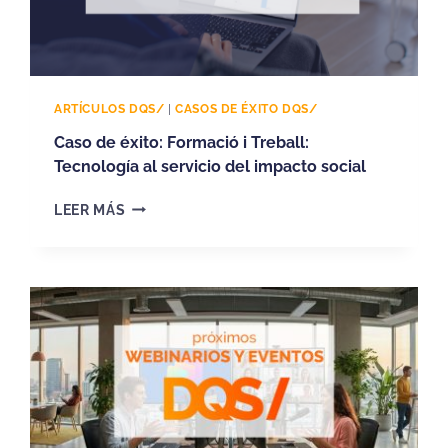
ARTÍCULOS DQS/
|
CASOS DE ÉXITO DQS/
Caso de éxito: Formació i Treball:
Tecnología al servicio del impacto social
C
LEER MÁS
A
S
O
D
E
É
X
I
T
O
: