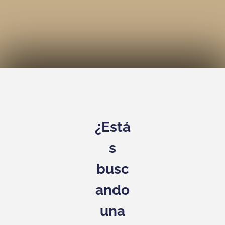
¿Está
s
busc
ando
una