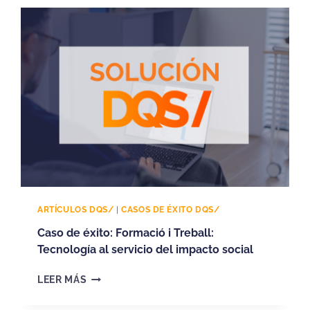
2
0
2
6
:
E
L
C
A
M
B
I
O
N
ARTÍCULOS DQS/
|
CASOS DE ÉXITO DQS/
O
R
Caso de éxito: Formació i Treball:
M
Tecnología al servicio del impacto social
A
T
C
LEER MÁS
I
A
V
S