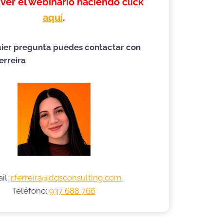
ver el webinario haciendo click
aquí
.
ier pregunta puedes contactar con
erreira
il:
r.ferreira@dqsconsulting.com
Teléfono:
937 688 766