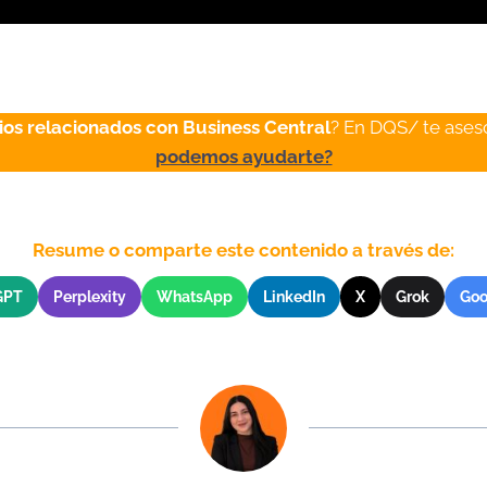
ios relacionados con Business Central
? En DQS/ te ase
podemos ayudarte?
Resume o comparte este contenido a través de:
GPT
Perplexity
WhatsApp
LinkedIn
X
Grok
Goo