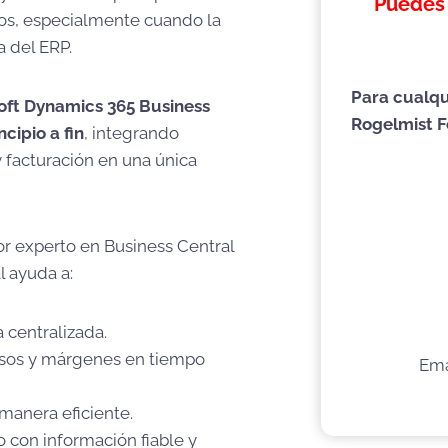
Puedes 
sos, especialmente cuando la
a del ERP.
Para cualqu
oft Dynamics 365 Business
Rogelmist F
cipio a fin
, integrando
y facturación en una única
or experto en Business Central
l ayuda a:
 centralizada.
resos y márgenes en tiempo
Ema
manera eficiente.
o con información fiable y