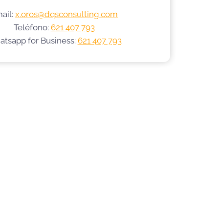
ail:
x.oros@dqsconsulting.com
Teléfono:
621 407 793
tsapp for Business:
621 407 793