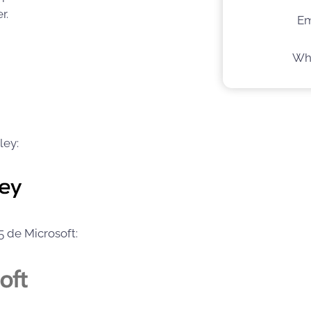
r.
Em
Wha
ley:
 de Microsoft: