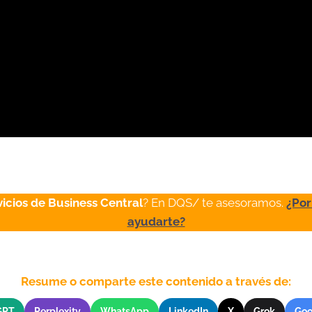
vicios de Business Central
? En DQS/ te asesoramos.
¿Por
ayudarte?
Resume o comparte este contenido a través de:
GPT
Perplexity
WhatsApp
LinkedIn
X
Grok
Goo