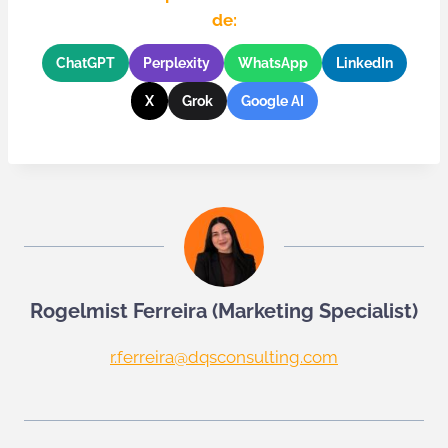
de:
ChatGPT
Perplexity
WhatsApp
LinkedIn
X
Grok
Google AI
Rogelmist Ferreira (Marketing Specialist)
r.ferreira@dqsconsulting.com