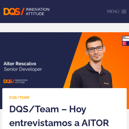
Saltar
al
MENÚ
contenido
DQS/TEAM
DQS/Team – Hoy
entrevistamos a AITOR