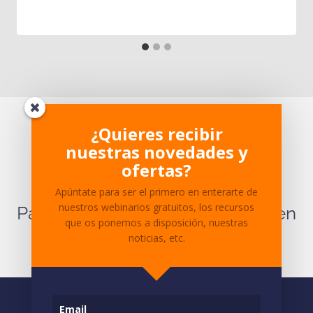
¿Te ha parecido interesante?
¿Quieres recibir
nuestras novedades y
¿Tienes dudas sobre el
ofertas?
contenido?
Apúntate para ser el primero en enterarte de
nuestros webinarios gratuitos, los recursos
Para cualquier pregunta ponte en
que os ponemos a disposición, nuestras
contacto
con nosotros.
noticias, etc.