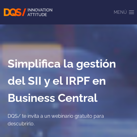
Saltar
al
MENÚ
contenido
Simplifica la gestión
del SII y el IRPF en
Business Central
DQS/ te invita a un webinario gratuito para
descubrirlo.