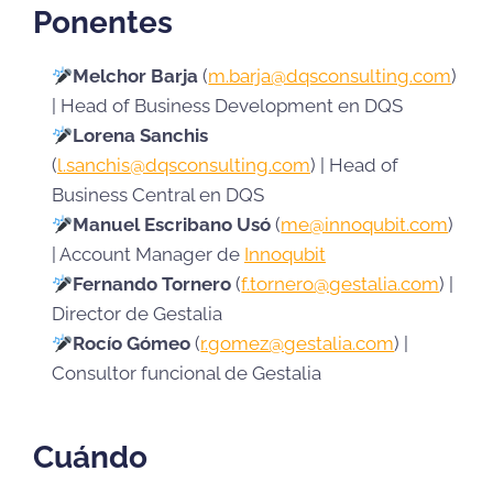
Ponentes
Melchor Barja
(
m.barja@dqsconsulting.com
)
| Head of Business Development en DQS
Lorena Sanchis
(
l.sanchis@dqsconsulting.com
) | Head of
Business Central en DQS
Manuel Escribano Usó
(
me@innoqubit.com
)
| Account Manager de
Innoqubit
Fernando Tornero
(
f.tornero@gestalia.com
) |
Director de Gestalia
Rocío Gómeo
(
r.gomez@gestalia.com
) |
Consultor funcional de Gestalia
Cuándo