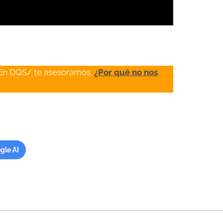
 En DQS/ te asesoramos.
¿Por qué no nos
gle AI