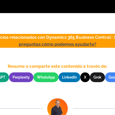
icios relacionados con Dynamics 365 Business Central
?
preguntas cómo podemos ayudarte?
Resume o comparte este contenido a través de:
GPT
Perplexity
WhatsApp
LinkedIn
X
Grok
Goo