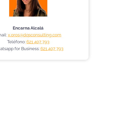
Encarna Alcalá
ail:
x.oros@dqsconsulting.com
Teléfono:
621 407 793
tsapp for Business:
621 407 793