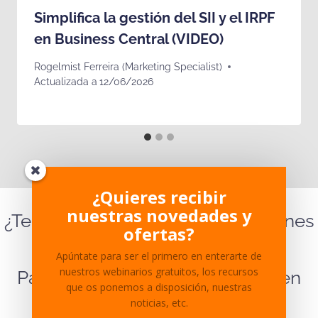
Simplifica la gestión del SII y el IRPF
en Business Central (VIDEO)
Rogelmist Ferreira (Marketing Specialist)
Actualizada a
12/06/2026
¿Quieres recibir
nuestras novedades y
¿Te ha parecido interesante? ¿Tienes
ofertas?
dudas sobre el contenido?
Apúntate para ser el primero en enterarte de
nuestros webinarios gratuitos, los recursos
Para cualquier pregunta ponte en
que os ponemos a disposición, nuestras
contacto
con nosotros.
noticias, etc.