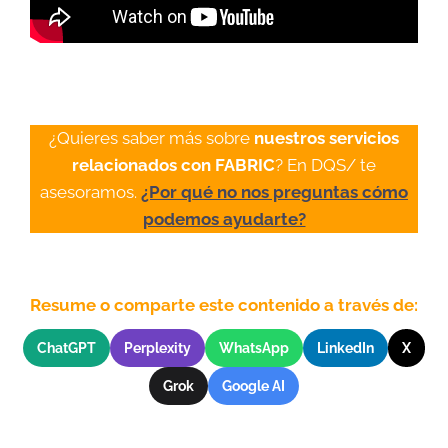
¿Quieres saber más sobre
nuestros servicios
relacionados con FABRIC
? En DQS/ te
asesoramos.
¿Por qué no nos preguntas cómo
podemos ayudarte?
Resume o comparte este contenido a través de:
ChatGPT
Perplexity
WhatsApp
LinkedIn
X
Grok
Google AI