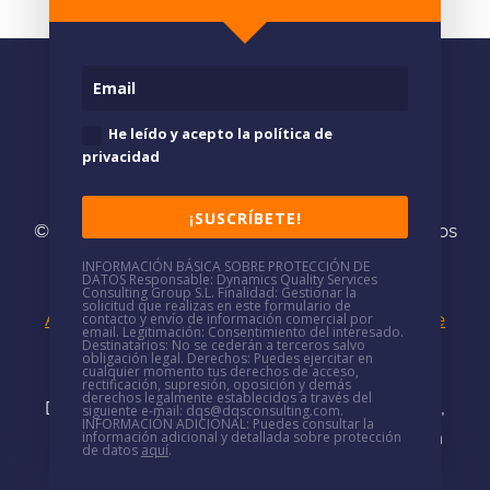
He leído y acepto la política de
privacidad
¡SUSCRÍBETE!
© 2026
DQS/
· Somos consultores especializados
en
Soluciones Microsoft
INFORMACIÓN BÁSICA SOBRE PROTECCIÓN DE
DATOS
Responsable
: Dynamics Quality Services
(+34)
937 688 766
·
mkt@dqsconsulting.com
Consulting Group S.L.
Finalidad
: Gestionar la
solicitud que realizas en este formulario de
Aviso Legal
|
Política de Privacidad
|
Política de
contacto y envío de información comercial por
email.
Legitimación
: Consentimiento del interesado.
Destinatarios
: No se cederán a terceros salvo
Cookies
|
Política de seguridad
|
Canal de
obligación legal.
Derechos
: Puedes ejercitar en
cualquier momento tus derechos de acceso,
denuncias
rectificación, supresión, oposición y demás
derechos legalmente establecidos a través del
DQS/ tiene oficinas presenciales en
Barcelona,
siguiente e-mail: dqs@dqsconsulting.com.
INFORMACIÓN ADICIONAL
: Puedes consultar la
Madrid, Valencia y Castellón
y trabajadores en
información adicional y detallada sobre protección
de datos
aquí
.
remoto por toda España.