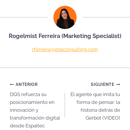
Rogelmist Ferreira (Marketing Specialist)
r.ferreira@dqsconsulting.com
Navegación
ANTERIOR
SIGUIENTE
DQS refuerza su
El agente que imita tu
de
posicionamiento en
forma de pensar: la
entradas
innovación y
historia detrás de
transformación digital
Gerbot (VIDEO)
desde Espaitec