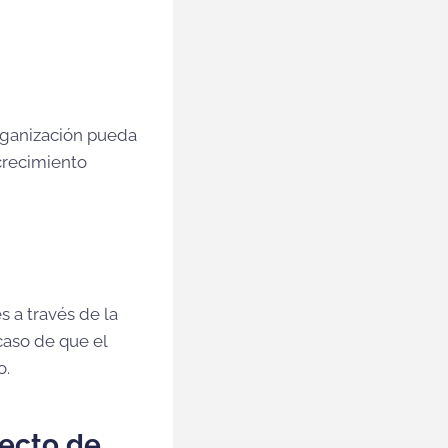
organización pueda
crecimiento
 a través de la
 caso de que el
o.
yecto de