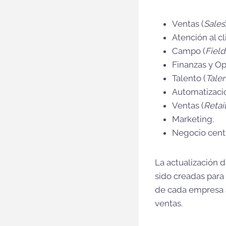
Ventas (
Sales
Atención al cl
Campo (
Field
Finanzas y Op
Talento (
Talen
Automatizació
Ventas (
Retai
Marketing.
Negocio centr
La actualización 
sido creadas para
de cada empresa a
ventas.