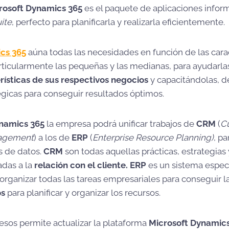
rosoft Dynamics 365
es el paquete de aplicaciones infor
uite
, perfecto para planificarla y realizarla eficientemente.
cs 365
aúna todas las necesidades en función de las carac
ticularmente las pequeñas y las medianas, para ayudarla
rísticas de sus respectivos negocios
y capacitándolas, de
égicas para conseguir resultados óptimos.
namics 365
la empresa podrá unificar trabajos de
CRM
(
C
nagement
) a los de
ERP
(
Enterprise Resource Planning)
, pa
s de datos.
CRM
son todas aquellas prácticas, estrategias
das a la
relación con el cliente. ERP
es un sistema espec
 organizar todas las tareas empresariales para conseguir l
os
para planificar y organizar los recursos.
esos permite actualizar la plataforma
Microsoft Dynamic