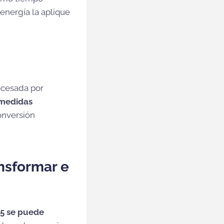
energía la aplique
rocesada por
 medidas
onversión
nsformar e
5 se puede