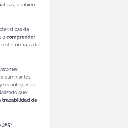
máticas, también
terísticas de
s a
comprender
 esta forma, a dar
ustomer
ra eliminar los
 y tecnologías de
ializado que
a
trazabilidad de
s 365
?: