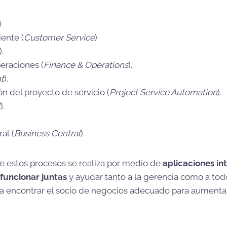
)
iente (
Customer Service
).
).
eraciones (
Finance & Operations
).
t
).
n del proyecto de servicio (
Project Service Automation
).
l
).
al (
Business Central
).
de estos procesos se realiza por medio de
aplicaciones in
funcionar juntas
y ayudar tanto a la gerencia como a to
 encontrar el socio de negocios adecuado para aumentar y