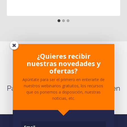
¿Te ha parecido interesante?
¿Quieres recibir
nuestras novedades y
¿Tienes dudas sobre el
ofertas?
contenido?
Apúntate para ser el primero en enterarte de
nuestros webinarios gratuitos, los recursos
Para cualquier pregunta ponte en
que os ponemos a disposición, nuestras
contacto
con nosotros.
noticias, etc.