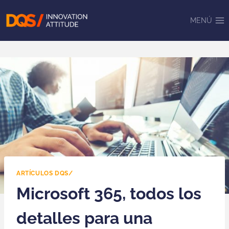
Saltar
al
MENÚ
contenido
ARTÍCULOS DQS/
Microsoft 365, todos los
detalles para una