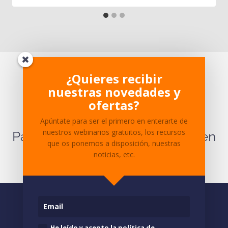
¿Te ha parecido interesante?
¿Quieres recibir
nuestras novedades y
¿Tienes dudas sobre el
ofertas?
contenido?
Apúntate para ser el primero en enterarte de
nuestros webinarios gratuitos, los recursos
Para cualquier pregunta ponte en
que os ponemos a disposición, nuestras
contacto
con nosotros.
noticias, etc.
He leído y acepto la política de