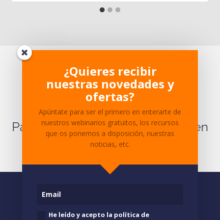
¿Te ha parecido interesante?
¿Quieres recibir
nuestras novedades y
¿Tienes dudas sobre el
ofertas?
contenido?
Apúntate para ser el primero en enterarte de
nuestros webinarios gratuitos, los recursos
Para cualquier pregunta ponte en
que os ponemos a disposición, nuestras
contacto
con nosotros.
noticias, etc.
He leído y acepto la política de