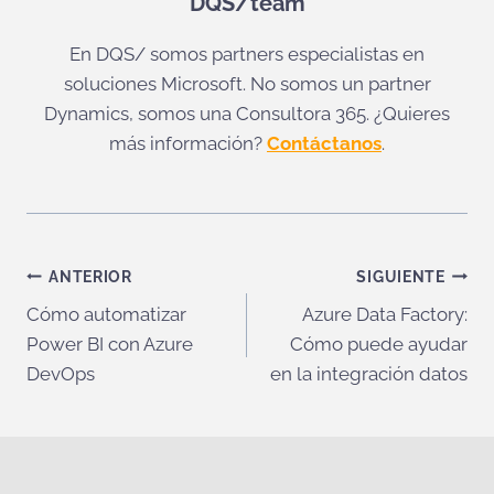
DQS/team
En DQS/ somos partners especialistas en
soluciones Microsoft. No somos un partner
Dynamics, somos una Consultora 365. ¿Quieres
más información?
Contáctanos
.
Navegación
ANTERIOR
SIGUIENTE
Cómo automatizar
Azure Data Factory:
de
Power BI con Azure
Cómo puede ayudar
entradas
DevOps
en la integración datos