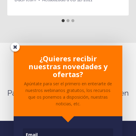
¿Te ha parecido interesante?
¿Quieres recibir
nuestras novedades y
¿Tienes dudas sobre el
ofertas?
contenido?
Apúntate para ser el primero en enterarte de
nuestros webinarios gratuitos, los recursos
Para cualquier pregunta ponte en
que os ponemos a disposición, nuestras
contacto
con nosotros.
noticias, etc.