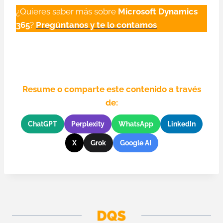
¿Quieres saber más sobre
Microsoft Dynamics
365
?
Pregúntanos y te lo contamos
Resume o comparte este contenido a través
de:
ChatGPT
Perplexity
WhatsApp
LinkedIn
X
Grok
Google AI