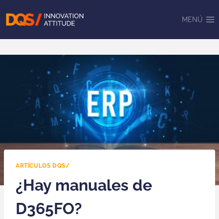
Saltar
al
MENÚ
contenido
ARTÍCULOS DQS/
¿Hay manuales de
D365FO?