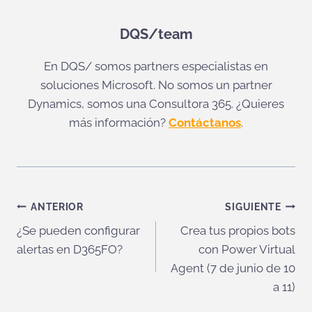
DQS/team
En DQS/ somos partners especialistas en
soluciones Microsoft. No somos un partner
Dynamics, somos una Consultora 365. ¿Quieres
más información?
Contáctanos
.
Navegación
ANTERIOR
SIGUIENTE
¿Se pueden configurar
Crea tus propios bots
de
alertas en D365FO?
con Power Virtual
entradas
Agent (7 de junio de 10
a 11)