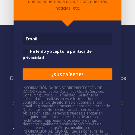
que os ponemos a disposición, nuestras
contacto
con nosotros.
noticias, etc.
He leído y acepto la política de
privacidad
¡SUSCRÍBETE!
© 2026
DQS/
· Somos consultores especializados
en
Soluciones Microsoft
INFORMACIÓN BÁSICA SOBRE PROTECCIÓN DE
DATOS
Responsable
: Dynamics Quality Services
(+34)
937 688 766
·
mkt@dqsconsulting.com
Consulting Group S.L.
Finalidad
: Gestionar la
solicitud que realizas en este formulario de
Aviso Legal
|
Política de Privacidad
|
Política de
contacto y envío de información comercial por
email.
Legitimación
: Consentimiento del interesado.
Destinatarios
: No se cederán a terceros salvo
Cookies
|
Política de seguridad
|
Canal de
obligación legal.
Derechos
: Puedes ejercitar en
cualquier momento tus derechos de acceso,
denuncias
rectificación, supresión, oposición y demás
derechos legalmente establecidos a través del
DQS/ tiene oficinas presenciales en
Barcelona,
siguiente e-mail: dqs@dqsconsulting.com.
INFORMACIÓN ADICIONAL
: Puedes consultar la
información adicional y detallada sobre protección