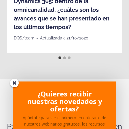
Dynamics 365: dentro de la
omnicanalidad, ¿cuáles son los
avances que se han presentado en
los últimos tiempos?
DQS/team
Actualizada a
21/10/2020
¿Te ha parecido interesante?
¿Quieres recibir
nuestras novedades y
¿Tienes dudas sobre el
ofertas?
contenido?
Apúntate para ser el primero en enterarte de
nuestros webinarios gratuitos, los recursos
Para cualquier pregunta ponte en