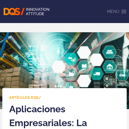
Saltar
al
MENÚ
contenido
ARTÍCULOS DQS/
Aplicaciones
Empresariales: La