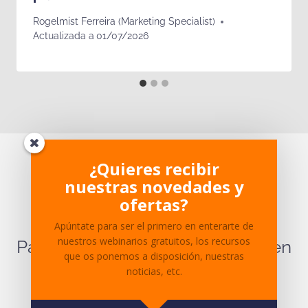
Rogelmist Ferreira (Marketing Specialist)
Actualizada a
01/07/2026
¿Te ha parecido interesante?
¿Quieres recibir
nuestras novedades y
¿Tienes dudas sobre el
ofertas?
contenido?
Apúntate para ser el primero en enterarte de
nuestros webinarios gratuitos, los recursos
Para cualquier pregunta ponte en
que os ponemos a disposición, nuestras
contacto
con nosotros.
noticias, etc.