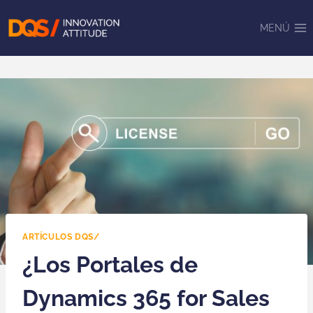
Saltar
al
MENÚ
contenido
ARTÍCULOS DQS/
¿Los Portales de
Dynamics 365 for Sales