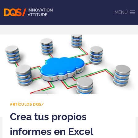
Saltar
al
MENÚ
contenido
ARTÍCULOS DQS/
Crea tus propios
informes en Excel