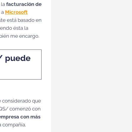
 la
facturación de
s a
Microsoft
Éste está basado en
iendo ésta la
mbién me encargo.
S/ puede
he considerado que
 DQS/ comenzó con
 empresa con más
la compañía.