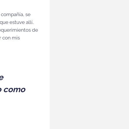
u compañía, se
que estuve allí,
requerimientos de
r con mis
e
do como