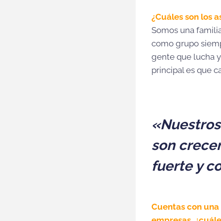
¿Cuáles son los 
Somos una familia
como grupo siemp
gente que lucha y
principal es que 
«Nuestros 
son crece
fuerte y 
Cuentas con una 
empresas, ¿cuále