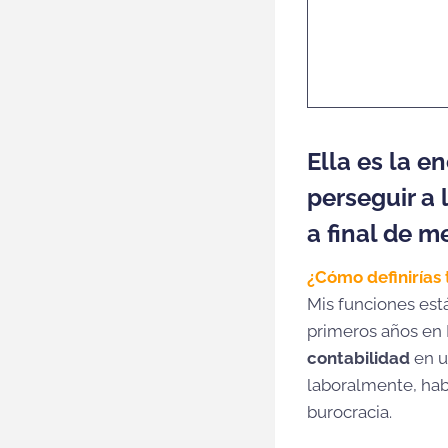
Noelia Beni
hojas de c
podamos co
Ella es la e
perseguir a 
a final de m
¿Cómo definirías
Mis funciones est
primeros años en
contabilidad
en u
laboralmente, ha
burocracia.