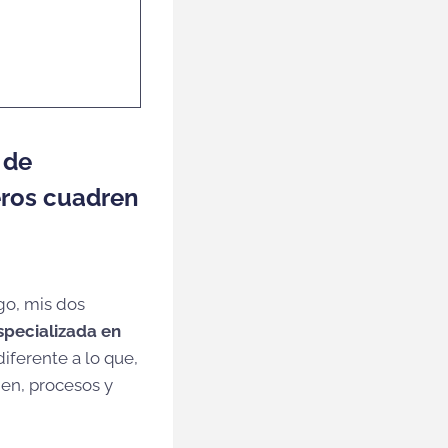
parcado sus
vista y que
 de
eros cuadren
go, mis dos
specializada en
iferente a lo que,
en, procesos y