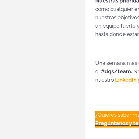
Nuestras priorid
como cualquier e
nuestros objetivo
un equipo fuerte 
hasta donde estam
Una semana más q
el
#dqs/team.
No
nuestro
LinkedIn
¿Quieres saber m
Pregúntanos y te