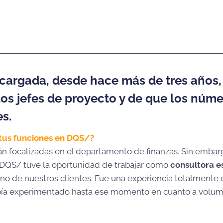
to,
Controller Financiera
de
DQS/
,
ha a
álculo para concedernos esta entre
nocerla en profundidad
ncargada, desde hace más de tres años,
los jefes de proyecto y de que los núm
es.
 tus funciones en DQS/?
án focalizadas en el departamento de finanzas. Sin embar
 DQS/ tuve la oportunidad de trabajar como
consultora e
no de nuestros clientes. Fue una experiencia totalmente d
bía experimentado hasta ese momento en cuanto a volum