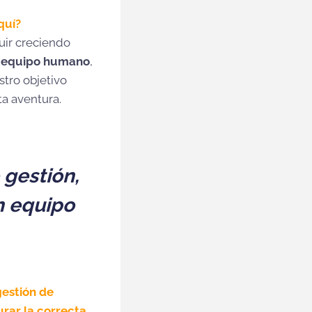
quí?
uir creciendo
o equipo humano
,
tro objetivo
ta aventura.
 gestión,
n equipo
gestión de
rar la correcta