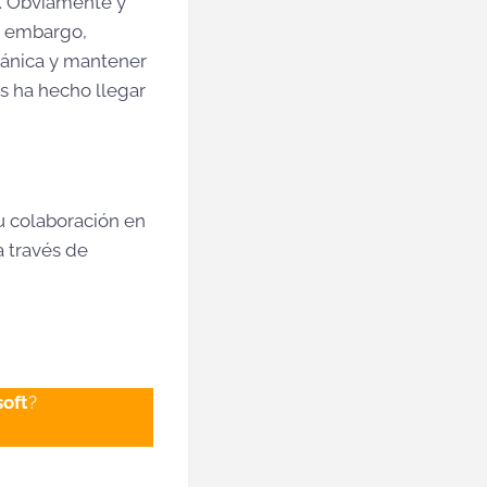
. Obviamente y
n embargo,
rgánica y mantener
s ha hecho llegar
u colaboración en
a través de
soft
?