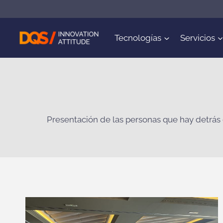
Saltar
al
contenido
Tecnologías
Servicios
Presentación de las personas que hay detrá