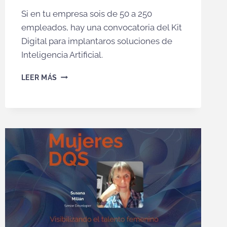
Si en tu empresa sois de 50 a 250
empleados, hay una convocatoria del Kit
Digital para implantaros soluciones de
Inteligencia Artificial.
IMPLANTA
LEER MÁS
LA
IA
EN
TU
EMPRESA
CON
DQS
Y
EL
KIT
DIGITAL