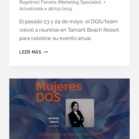
Rogelmist Ferreira (Marketing Specialist)
Actualizada a
28/05/2025
El pasado 23 y 24 de mayo, el DQS/team
volvió a reunirse en Tamarit Beach Resort
para celebrar su evento anual.
CREATIVIDAD,
LEER MÁS
CONEXIÓN
Y
EQUIPO:
NUEVA
EDICIÓN
DEL
EVENTO
ANUAL
DE
DQS/
TEAM