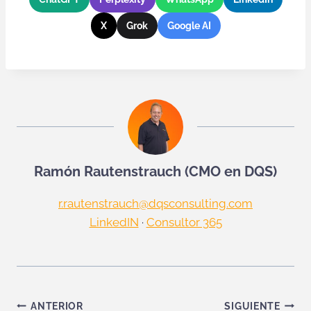
X
Grok
Google AI
Ramón Rautenstrauch (CMO en DQS)
r.rautenstrauch@dqsconsulting.com
LinkedIN
·
Consultor 365
Navegación
ANTERIOR
SIGUIENTE