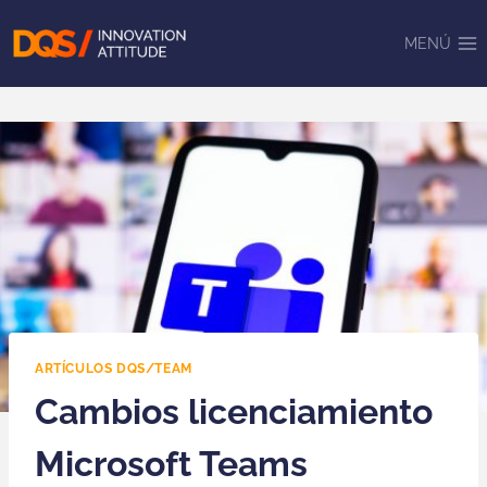
Saltar
al
MENÚ
contenido
ARTÍCULOS DQS/TEAM
Cambios licenciamiento
Microsoft Teams