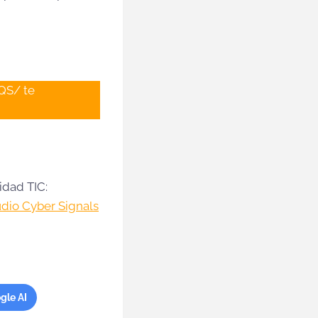
QS/ te
idad TIC:
udio Cyber Signals
gle AI