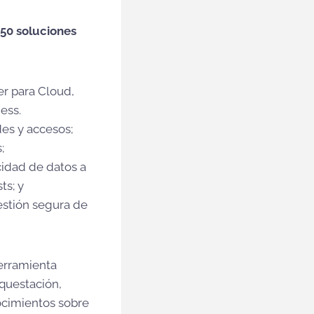
 50 soluciones
er para Cloud,
ess.
des y accesos;
;
cidad de datos a
ts; y
estión segura de
herramienta
questación,
ocimientos sobre