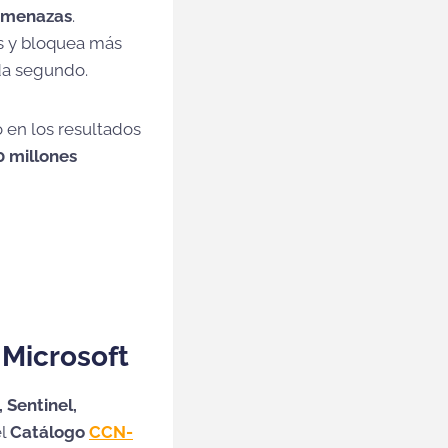
ramenazas
.
as y bloquea más
da segundo.
 en los resultados
0 millones
 Microsoft
 Sentinel,
el
Catálogo
CCN-