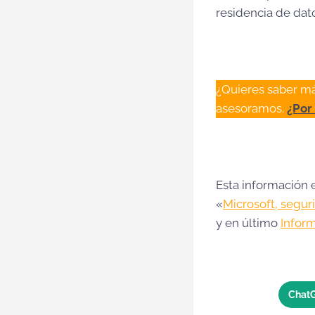
residencia de dato
¿Quieres saber m
asesoramos.
¿Por
Esta información e
«
Microsoft, segur
y en último
Inform
Chat