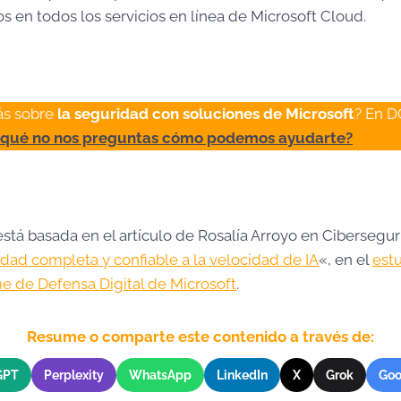
s en todos los servicios en línea de Microsoft Cloud.
ás sobre
la seguridad con soluciones de Microsoft
? En D
 qué no nos preguntas cómo podemos ayudarte?
stá basada en el artículo de Rosalía Arroyo en Cibersegur
idad completa y confiable a la velocidad de IA
«, en el
est
e de Defensa Digital de Microsoft
.
Resume o comparte este contenido a través de:
GPT
Perplexity
WhatsApp
LinkedIn
X
Grok
Goo