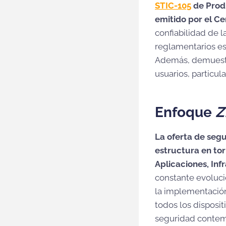
STIC-105
de Produ
emitido por el Ce
confiabilidad de l
reglamentarios es
Además, demuestra
usuarios, particu
Enfoque
Z
La oferta de seg
estructura en tor
Aplicaciones, Inf
constante evoluci
la implementación
todos los disposi
seguridad contem