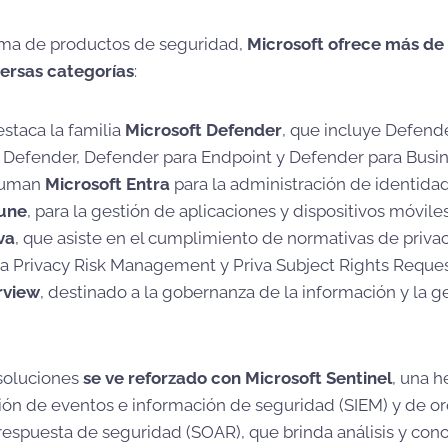
ama de productos de seguridad,
Microsoft ofrece más de
ersas categorías
:
estaca la familia
Microsoft Defender
, que incluye Defend
 Defender, Defender para Endpoint y Defender para Busin
suman
Microsoft Entra
para la administración de identida
tune
, para la gestión de aplicaciones y dispositivos móviles
va
, que asiste en el cumplimiento de normativas de priva
va Privacy Risk Management y Priva Subject Rights Reques
rview
, destinado a la gobernanza de la información y la g
 soluciones
se ve reforzado con Microsoft Sentinel
, una 
ión de eventos e información de seguridad (SIEM) y de or
respuesta de seguridad (SOAR), que brinda análisis y con