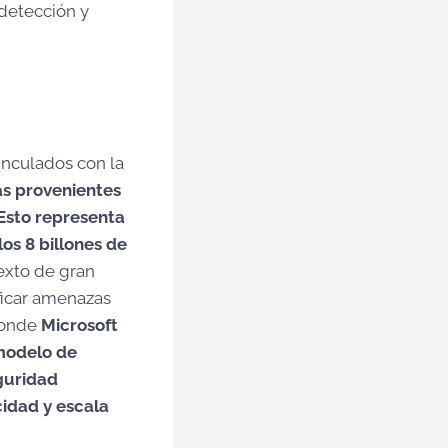
 detección y
inculados con la
as provenientes
 Esto representa
os 8 billones de
exto de gran
ficar amenazas
donde
Microsoft
modelo de
guridad
cidad y escala