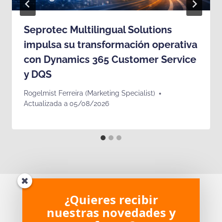
Seprotec Multilingual Solutions
impulsa su transformación operativa
con Dynamics 365 Customer Service
y DQS
Rogelmist Ferreira (Marketing Specialist)
Actualizada a
05/08/2026
¿Te ha parecido interesante?
¿Quieres recibir
nuestras novedades y
¿Tienes dudas sobre el