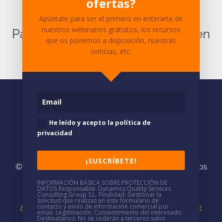
ofertas?
contenido?
Apúntate para ser el primero en enterarte de
nuestros webinarios gratuitos, los recursos
Para cualquier pregunta ponte en
que os ponemos a disposición, nuestras
contacto
con nosotros.
noticias, etc.
He leído y acepto la política de
privacidad
¡SUSCRÍBETE!
© 2026
DQS/
· Somos consultores especializados
en
Soluciones Microsoft
INFORMACIÓN BÁSICA SOBRE PROTECCIÓN DE
DATOS
Responsable
: Dynamics Quality Services
(+34)
937 688 766
·
mkt@dqsconsulting.com
Consulting Group S.L.
Finalidad
: Gestionar la
solicitud que realizas en este formulario de
Aviso Legal
|
Política de Privacidad
|
Política de
contacto y envío de información comercial por
email.
Legitimación
: Consentimiento del interesado.
Destinatarios
: No se cederán a terceros salvo
Cookies
|
Política de seguridad
|
Canal de