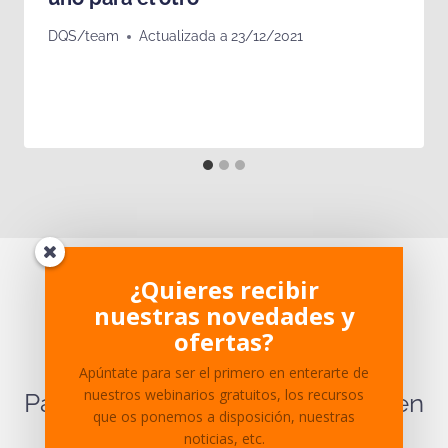
DQS/team
Actualizada a
23/12/2021
¿Te ha parecido interesante?
¿Quieres recibir
nuestras novedades y
¿Tienes dudas sobre el
ofertas?
contenido?
Apúntate para ser el primero en enterarte de
nuestros webinarios gratuitos, los recursos
Para cualquier pregunta ponte en
que os ponemos a disposición, nuestras
contacto
con nosotros.
noticias, etc.