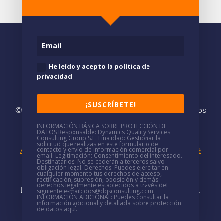
He leído y acepto la política de
privacidad
¡SUSCRÍBETE!
© 2026
DQS/
· Somos consultores especializados
en
Soluciones Microsoft
INFORMACIÓN BÁSICA SOBRE PROTECCIÓN DE
DATOS
Responsable
: Dynamics Quality Services
(+34)
937 688 766
·
mkt@dqsconsulting.com
Consulting Group S.L.
Finalidad
: Gestionar la
solicitud que realizas en este formulario de
Aviso Legal
|
Política de Privacidad
|
Política de
contacto y envío de información comercial por
email.
Legitimación
: Consentimiento del interesado.
Destinatarios
: No se cederán a terceros salvo
Cookies
|
Política de seguridad
|
Canal de
obligación legal.
Derechos
: Puedes ejercitar en
cualquier momento tus derechos de acceso,
denuncias
rectificación, supresión, oposición y demás
derechos legalmente establecidos a través del
DQS/ tiene oficinas presenciales en
Barcelona,
siguiente e-mail: dqs@dqsconsulting.com.
INFORMACIÓN ADICIONAL
: Puedes consultar la
Madrid, Valencia y Castellón
y trabajadores en
información adicional y detallada sobre protección
de datos
aquí
.
remoto por toda España.