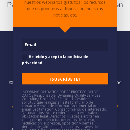
nuestros webinarios gratuitos, los recursos
Para cualquier pregunta ponte en
que os ponemos a disposición, nuestras
contacto
con nosotros.
noticias, etc.
He leído y acepto la política de
privacidad
¡SUSCRÍBETE!
© 2026
DQS/
· Somos consultores especializados
en
Soluciones Microsoft
INFORMACIÓN BÁSICA SOBRE PROTECCIÓN DE
DATOS
Responsable
: Dynamics Quality Services
(+34)
937 688 766
·
mkt@dqsconsulting.com
Consulting Group S.L.
Finalidad
: Gestionar la
solicitud que realizas en este formulario de
Aviso Legal
|
Política de Privacidad
|
Política de
contacto y envío de información comercial por
email.
Legitimación
: Consentimiento del interesado.
Destinatarios
: No se cederán a terceros salvo
Cookies
|
Política de seguridad
|
Canal de
obligación legal.
Derechos
: Puedes ejercitar en
cualquier momento tus derechos de acceso,
denuncias
rectificación, supresión, oposición y demás
derechos legalmente establecidos a través del
DQS/ tiene oficinas presenciales en
Barcelona,