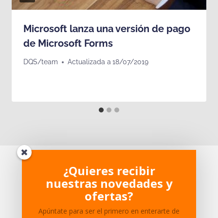
Microsoft lanza una versión de pago
de Microsoft Forms
DQS/team
Actualizada a
18/07/2019
¿Te ha parecido interesante?
¿Quieres recibir
nuestras novedades y
¿Tienes dudas sobre el
ofertas?
contenido?
Apúntate para ser el primero en enterarte de