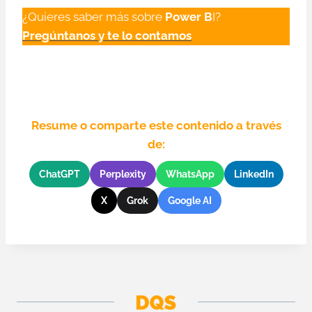
¿Quieres saber más sobre
Power B
I?
Pregúntanos y te lo contamos
Resume o comparte este contenido a través
de:
ChatGPT
Perplexity
WhatsApp
LinkedIn
X
Grok
Google AI