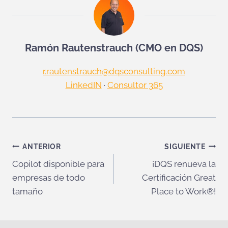
Ramón Rautenstrauch (CMO en DQS)
r.rautenstrauch@dqsconsulting.com
LinkedIN
·
Consultor 365
Navegación
ANTERIOR
SIGUIENTE
Copilot disponible para
¡DQS renueva la
de
empresas de todo
Certificación Great
entradas
tamaño
Place to Work®!