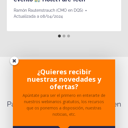
Ramón Rautenstrauch (CMO en DQS)
Actualizada a
08/04/2024
¿Te ha parecido interesante?
¿Quieres recibir
nuestras novedades y
¿Tienes dudas sobre el
ofertas?
contenido?
Apúntate para ser el primero en enterarte de
nuestros webinarios gratuitos, los recursos
Para cualquier pregunta ponte en
que os ponemos a disposición, nuestras
contacto
con nosotros.
noticias, etc.