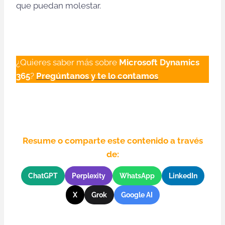
que puedan molestar.
¿Quieres saber más sobre
Microsoft Dynamics
365
?
Pregúntanos y te lo contamos
Resume o comparte este contenido a través
de:
ChatGPT
Perplexity
WhatsApp
LinkedIn
X
Grok
Google AI