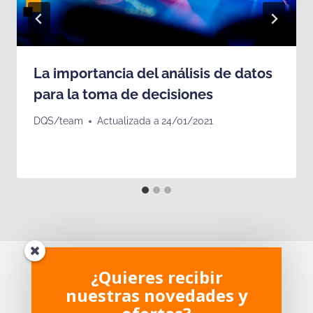
La importancia del análisis de datos
para la toma de decisiones
DQS/team
Actualizada a
24/01/2021
¿Te ha parecido interesante?
¿Quieres recibir
nuestras novedades y
¿Tienes dudas sobre el