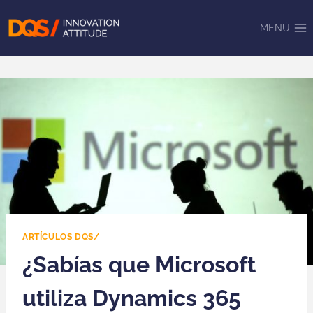
Saltar
al
MENÚ
contenido
ARTÍCULOS DQS/
¿Sabías que Microsoft
utiliza Dynamics 365