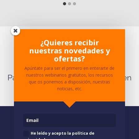
¿Te ha parecido interesante?
¿Quieres recibir
nuestras novedades y
¿Tienes dudas sobre el
ofertas?
contenido?
Apúntate para ser el primero en enterarte de
nuestros webinarios gratuitos, los recursos
Para cualquier pregunta ponte en
que os ponemos a disposición, nuestras
contacto
con nosotros.
noticias, etc.
He leído y acepto la política de