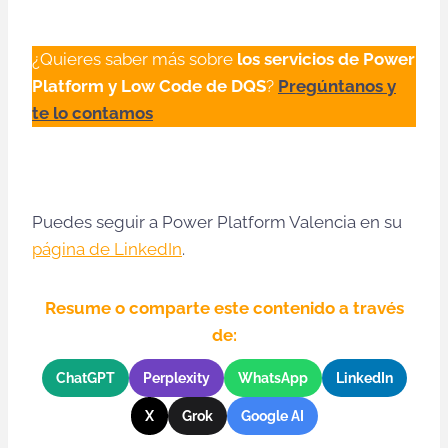
¿Quieres saber más sobre
los servicios de Power
Platform y Low Code de DQS
?
Pregúntanos y
te lo contamos
Puedes seguir a Power Platform Valencia en su
página de LinkedIn
.
Resume o comparte este contenido a través
de:
ChatGPT
Perplexity
WhatsApp
LinkedIn
X
Grok
Google AI