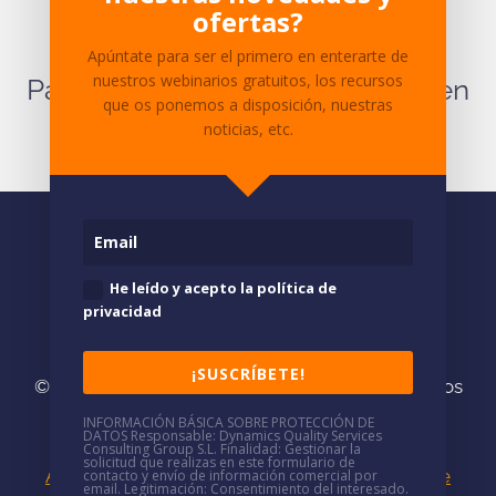
¿Tienes dudas sobre el
ofertas?
contenido?
Apúntate para ser el primero en enterarte de
nuestros webinarios gratuitos, los recursos
Para cualquier pregunta ponte en
que os ponemos a disposición, nuestras
contacto
con nosotros.
noticias, etc.
He leído y acepto la política de
privacidad
¡SUSCRÍBETE!
© 2026
DQS/
· Somos consultores especializados
en
Soluciones Microsoft
INFORMACIÓN BÁSICA SOBRE PROTECCIÓN DE
DATOS
Responsable
: Dynamics Quality Services
(+34)
937 688 766
·
mkt@dqsconsulting.com
Consulting Group S.L.
Finalidad
: Gestionar la
solicitud que realizas en este formulario de
Aviso Legal
|
Política de Privacidad
|
Política de
contacto y envío de información comercial por
email.
Legitimación
: Consentimiento del interesado.