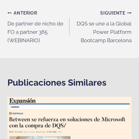
Navegación
ANTERIOR
SIGUIENTE
De partner de nicho de
DQS se une a la Global
de
FO a partner 365
Power Platform
entradas
(WEBINARIO)
Bootcamp Barcelona
Publicaciones Similares