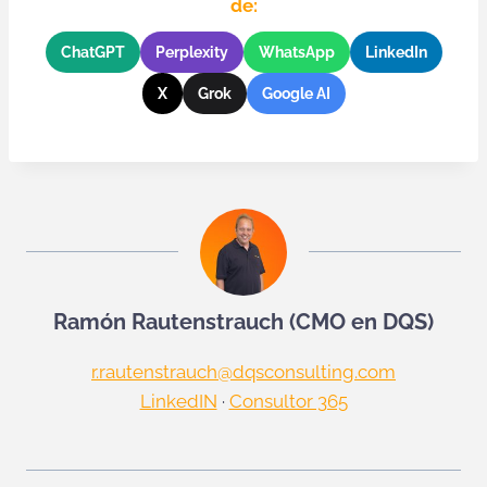
de:
ChatGPT
Perplexity
WhatsApp
LinkedIn
X
Grok
Google AI
Ramón Rautenstrauch (CMO en DQS)
r.rautenstrauch@dqsconsulting.com
LinkedIN
·
Consultor 365