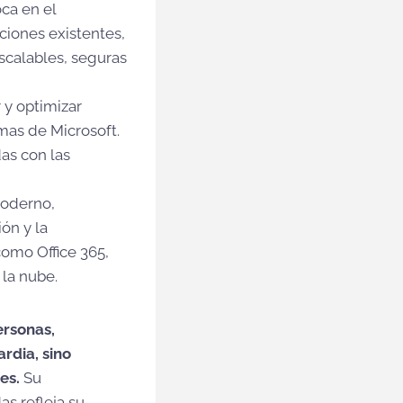
oca en el
ciones existentes,
escalables, seguras
 y optimizar
mas de Microsoft.
as con las
moderno,
ón y la
como Office 365,
 la nube.
ersonas,
rdia, sino
tes.
Su
s refleja su