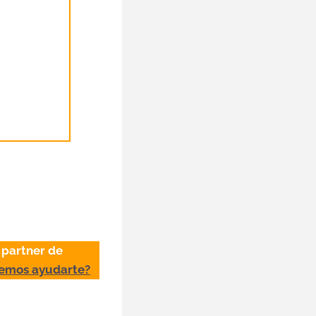
 partner de
demos ayudarte?