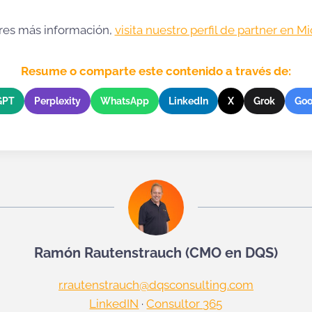
eres más información,
visita nuestro perfil de partner en Mi
Resume o comparte este contenido a través de:
GPT
Perplexity
WhatsApp
LinkedIn
X
Grok
Goo
Ramón Rautenstrauch (CMO en DQS)
r.rautenstrauch@dqsconsulting.com
LinkedIN
·
Consultor 365