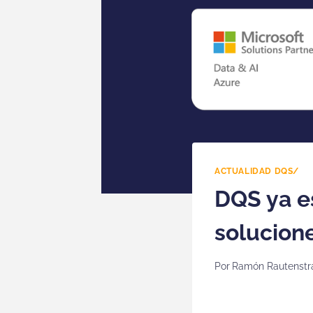
ACTUALIDAD DQS/
DQS ya es
solucion
Por
Ramón Rautenstr