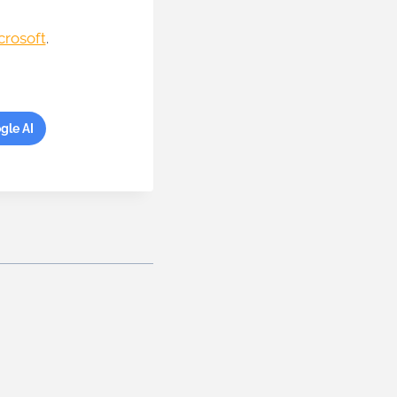
crosoft
.
gle AI