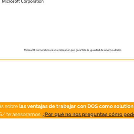
ás sobre
las ventajas de trabajar con DQS como solution
S/ te asesoramos.
¿Por qué no nos preguntas cómo po