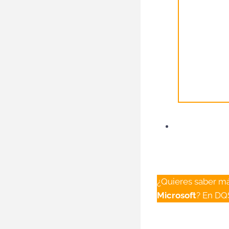
¿Quieres saber m
Microsoft
? En DQ