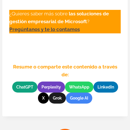
¿Quieres saber más sobre
las soluciones de
gestión empresarial de Microsoft
?
Pregúntanos y te lo contamos
Resume o comparte este contenido a través
de:
ChatGPT
Perplexity
WhatsApp
LinkedIn
X
Grok
Google AI