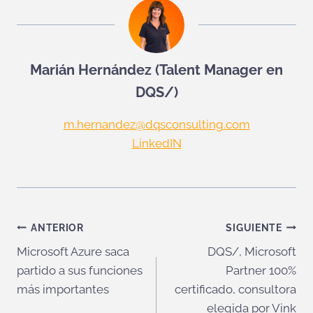
Marián Hernández (Talent Manager en
DQS/)
m.hernandez@dqsconsulting.com
LinkedIN
Navegación
ANTERIOR
SIGUIENTE
Microsoft Azure saca
DQS/, Microsoft
de
partido a sus funciones
Partner 100%
entradas
más importantes
certificado, consultora
elegida por Vink