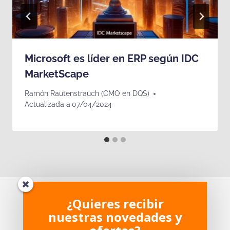
Microsoft es líder en ERP según IDC
MarketScape
Ramón Rautenstrauch (CMO en DQS)
Actualizada a
07/04/2024
¿Te ha parecido interesante?
¿Quieres recibir
nuestras novedades y
¿Tienes dudas sobre el