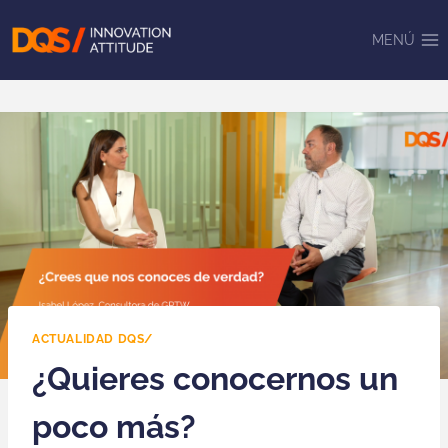
Saltar
al
MENÚ
contenido
ACTUALIDAD DQS/
¿Quieres conocernos un
poco más?