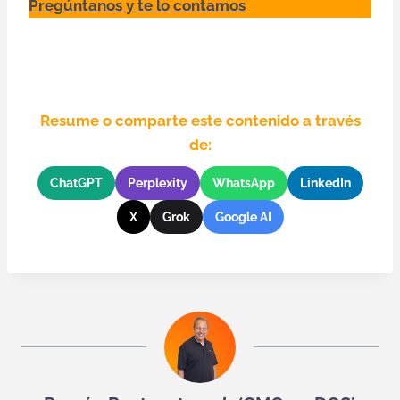
Pregúntanos y te lo contamos
Resume o comparte este contenido a través
de:
ChatGPT
Perplexity
WhatsApp
LinkedIn
X
Grok
Google AI