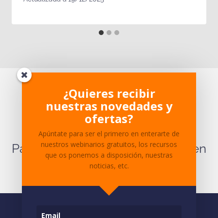
¿Te ha parecido interesante?
¿Quieres recibir
nuestras novedades y
¿Tienes dudas sobre el
ofertas?
contenido?
Apúntate para ser el primero en enterarte de
nuestros webinarios gratuitos, los recursos
Para cualquier pregunta ponte en
que os ponemos a disposición, nuestras
contacto
con nosotros.
noticias, etc.