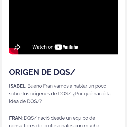
ORIGEN DE DQS/
ISABEL
: Bueno Fran vamos a hablar un poco
sobre los orígenes de DQS/. ¿Por qué nació la
idea de DQS/?
FRAN
: DQS/ nació desde un equipo de
consultores de profesionales con mucha