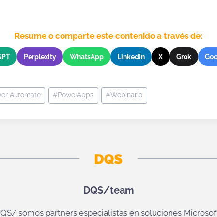
Resume o comparte este contenido a través de:
GPT
Perplexity
WhatsApp
LinkedIn
X
Grok
Goo
er Automate
#
PowerApps
#
Webinario
DQS/team
QS/ somos partners especialistas en soluciones Microsof