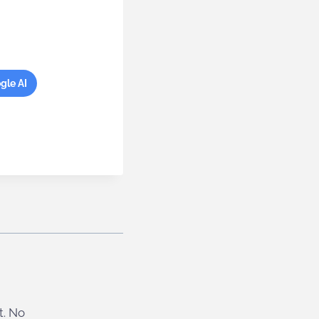
gle AI
t. No