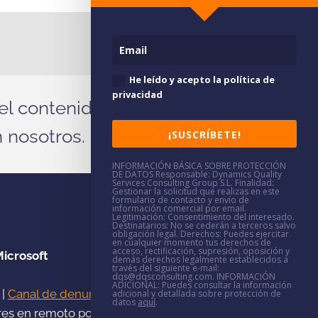
He leído y acepto la política de
privacidad
el contenido?
 nosotros.
¡SUSCRÍBETE!
INFORMACIÓN BÁSICA SOBRE PROTECCIÓN
DE DATOS
Responsable
: Dynamics Quality
Services Consulting Group S.L.
Finalidad
:
Gestionar la solicitud que realizas en este
formulario de contacto y envío de
información comercial por email.
Legitimación
: Consentimiento del interesado.
Destinatarios
: No se cederán a terceros salvo
obligación legal.
Derechos
: Puedes ejercitar
en cualquier momento tus derechos de
acceso, rectificación, supresión, oposición y
Microsoft
demás derechos legalmente establecidos a
través del siguiente e-mail:
dqs@dqsconsulting.com.
INFORMACIÓN
ADICIONAL
: Puedes consultar la información
|
Canal de denuncias
adicional y detallada sobre protección de
datos
aquí
.
res en remoto por toda España.