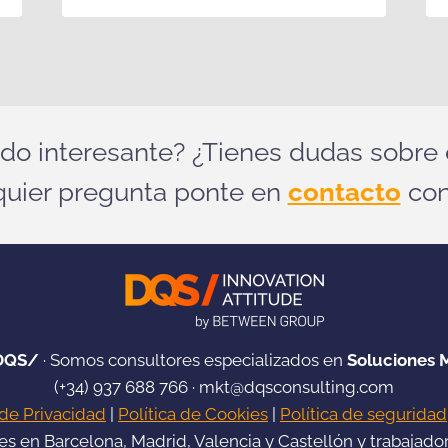
ido interesante? ¿Tienes dudas sobre 
quier pregunta ponte en
contacto
con
DQS/
· Somos consultores especializados en
Soluciones 
(+34)
937 688 766
·
mkt@dqsconsulting.com
 de Privacidad
|
Política de Cookies
|
Política de seguridad
les en
Barcelona, Madrid, Valencia y Castellón
y trabajado