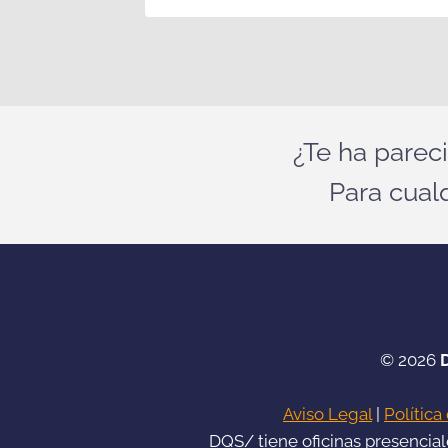
¿Te ha parec
Para cual
© 2026
Aviso Legal
|
Política
DQS/ tiene oficinas presencia