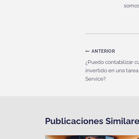
somos
Navegación
ANTERIOR
¿Puedo contabilizar c
de
invertido en una tare
entradas
Service?
Publicaciones Similar