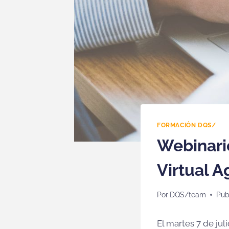
FORMACIÓN DQS/
Webinari
Virtual A
Por
DQS/team
Pub
El martes 7 de jul