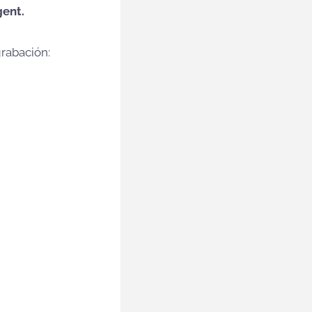
gent.
grabación: