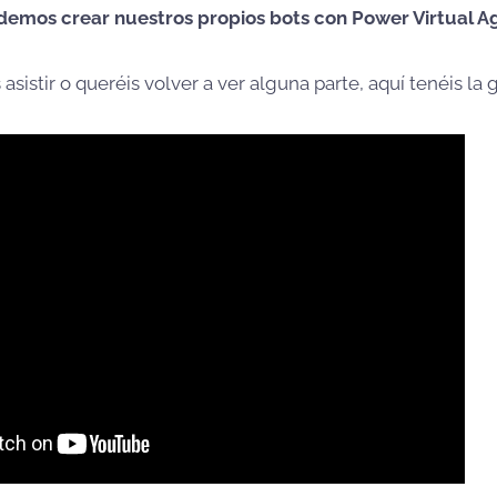
emos crear nuestros propios bots con Power Virtual A
 asistir o queréis volver a ver alguna parte, aquí tenéis la 