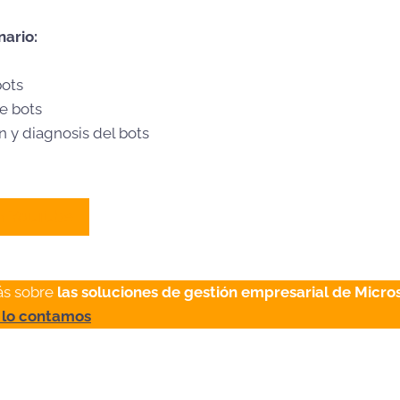
ario:
bots
e bots
n y diagnosis del bots
en YouTube
ás sobre
las soluciones de gestión empresarial de Micro
 lo contamos