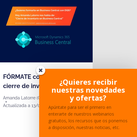
FÓRMATE con DQS: El
¿Quieres recibir
cierre de inventario en BC
nuestras novedades
y ofertas?
Amanda Latorre (Consultant en DQS/)
Actualizada a
13/03/2024
Apúntate para ser el primero en
enterarte de nuestros webinarios
gratuitos, los recursos que os ponemos
a disposición, nuestras noticias, etc.