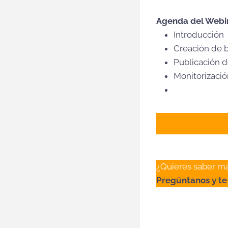
Agenda del Webin
Introducción
Creación de 
Publicación d
Monitorizació
Ver el vídeo 
¿Quieres saber m
Pregúntanos y te