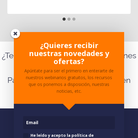
¿Quieres recibir
nuestras novedades y
¿Te ha parecido interesante? ¿Tienes
ofertas?
dudas sobre el contenido?
Apúntate para ser el primero en enterarte de
nuestros webinarios gratuitos, los recursos
Para cualquier pregunta ponte en
que os ponemos a disposición, nuestras
contacto
con nosotros.
noticias, etc.
He leído y acepto la política de