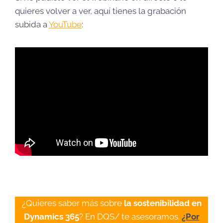
quieres volver a ver, aquí tienes la grabación
subida a
YouTube
:
¿Quieres saber más sobre
la sostenibilidad en
Dynamics 365
? En DQS/ te asesoramos.
¿Por