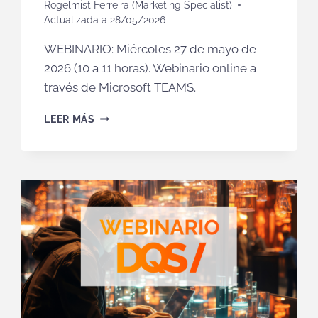
Rogelmist Ferreira (Marketing Specialist)
Actualizada a
28/05/2026
WEBINARIO: Miércoles 27 de mayo de
2026 (10 a 11 horas). Webinario online a
través de Microsoft TEAMS.
COPILOT
LEER MÁS
COWORK
VS
CLAUDE:
DOS
ENFOQUES
DE
IA
PARA
EL
ENTORNO
PROFESIONAL
(VIDEO)