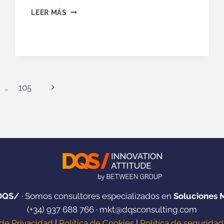
CREA
LEER MÁS
EXPERIENCIAS
DIGITALES
PARA
CLIENTES
CON
POWER
PAGES
Siguiente
…
105
Y
DATAVERSE
página
(VIDEO)
DQS/
· Somos consultores especializados en
Soluciones 
(+34)
937 688 766
·
mkt@dqsconsulting.com
 de Privacidad
|
Política de Cookies
|
Política de seguridad