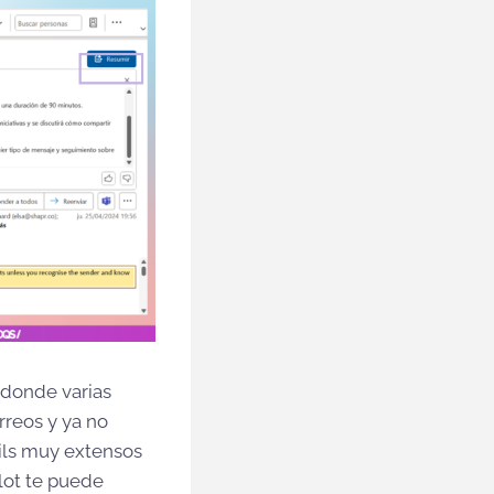
 donde varias
rreos y ya no
ails muy extensos
lot te puede