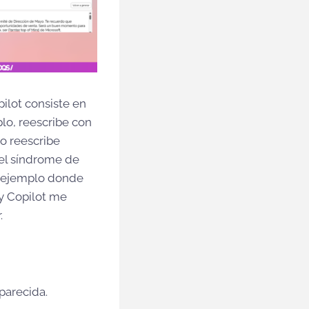
ilot consiste en
plo, reescribe con
 o reescribe
 el síndrome de
mi ejemplo donde
 y Copilot me
.
parecida.