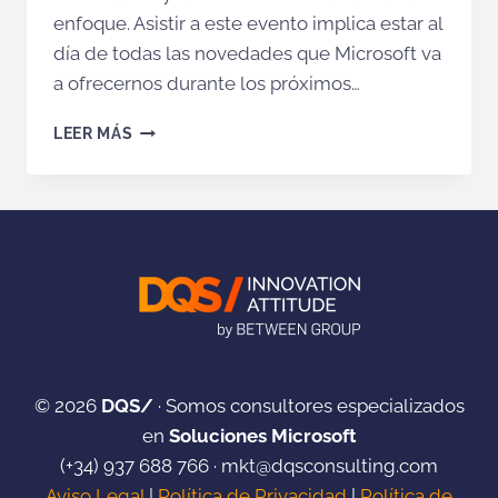
enfoque. Asistir a este evento implica estar al
día de todas las novedades que Microsoft va
a ofrecernos durante los próximos…
DESCUBRE
LEER MÁS
LAS
CLAVES
DE
MICROSOFT
INSPIRE
2019
© 2026
DQS/
· Somos consultores especializados
en
Soluciones Microsoft
(+34)
937 688 766
·
mkt@dqsconsulting.com
Aviso Legal
|
Política de Privacidad
|
Política de