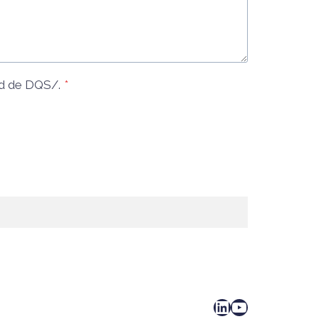
d
de DQS/.
*
LinkedIn
YouTube