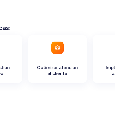
cas:
stión
Optimizar atención
Impl
va
al cliente
a