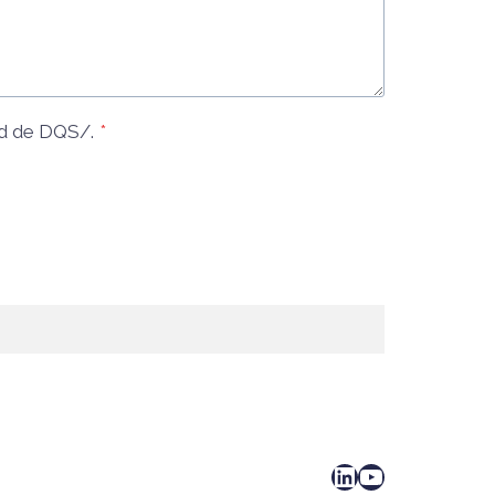
d
de DQS/.
*
LinkedIn
YouTube