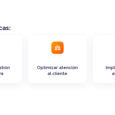
cas:
stión
Optimizar atención
Impl
va
al cliente
a