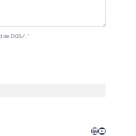
d
de DQS/.
*
LinkedIn
YouTube