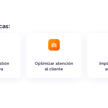
cas:
stión
Optimizar atención
Impl
va
al cliente
a