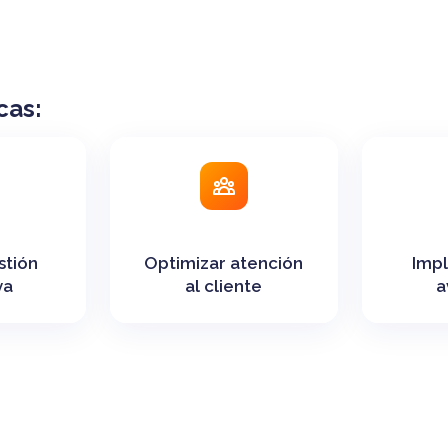
cas:
stión
Optimizar atención
Impl
va
al cliente
a